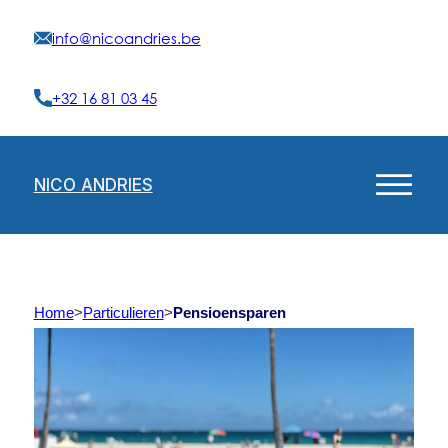
info@nicoandries.be
+32 16 81 03 45
NICO ANDRIES
Home
>
Particulieren
>
Pensioensparen